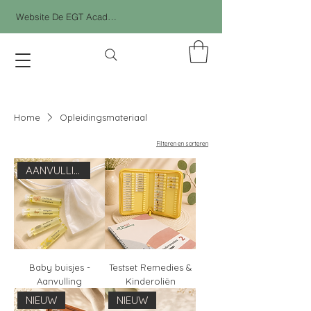
Website De EGT Academy
Home
Opleidingsmateriaal
Filteren en sorteren
AANVULLING
Baby buisjes -
Testset Remedies &
Aanvulling
Kinderoliën
NIEUW
NIEUW